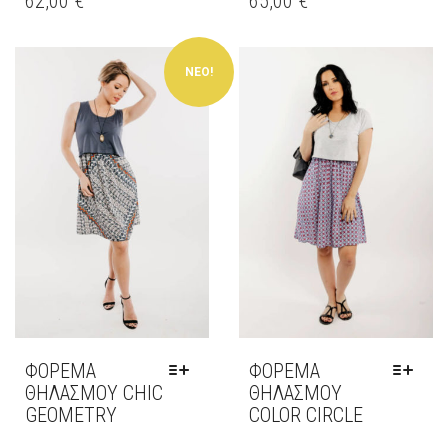
62,00
€
65,00
€
ΠΡΟΪΌΝ
ΠΡΟΪΌΝ
ΈΧΕΙ
ΈΧΕΙ
ΠΟΛΛΑΠΛΈΣ
ΠΟΛΛΑΠΛΈΣ
ΝΕΟ!
ΠΑΡΑΛΛΑΓΈΣ.
ΠΑΡΑΛΛΑΓΈΣ.
ΟΙ
ΟΙ
ΕΠΙΛΟΓΈΣ
ΕΠΙΛΟΓΈΣ
ΜΠΟΡΟΎΝ
ΜΠΟΡΟΎΝ
ΝΑ
ΝΑ
ΕΠΙΛΕΓΟΎΝ
ΕΠΙΛΕΓΟΎΝ
ΣΤΗ
ΣΤΗ
ΣΕΛΊΔΑ
ΣΕΛΊΔΑ
ΤΟΥ
ΤΟΥ
ΠΡΟΪΌΝΤΟΣ
ΠΡΟΪΌΝΤΟΣ
ΦΟΡΕΜΑ
ΦΌΡΕΜΑ
ΘΗΛΑΣΜΟΥ CHIC
ΘΗΛΑΣΜΟΎ
GEOMETRY
COLOR CIRCLE
ΑΥΤΌ
ΑΥΤΌ