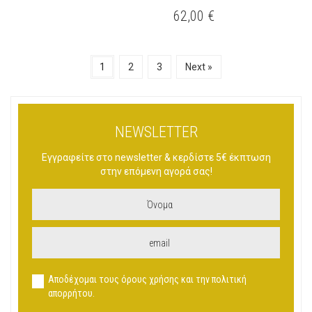
ΤΟ
ΤΟ
62,00
€
ΠΡΟΪΌΝ
ΠΡΟΪΌΝ
ΈΧΕΙ
ΈΧΕΙ
ΠΟΛΛΑΠΛΈΣ
ΠΟΛΛΑΠΛΈΣ
1
2
3
Next »
ΠΑΡΑΛΛΑΓΈΣ.
ΠΑΡΑΛΛΑΓΈΣ.
ΟΙ
ΟΙ
ΕΠΙΛΟΓΈΣ
ΕΠΙΛΟΓΈΣ
ΜΠΟΡΟΎΝ
ΜΠΟΡΟΎΝ
ΝΑ
ΝΑ
NEWSLETTER
ΕΠΙΛΕΓΟΎΝ
ΕΠΙΛΕΓΟΎΝ
ΣΤΗ
ΣΤΗ
Εγγραφείτε στο newsletter & κερδίστε 5€ έκπτωση
ΣΕΛΊΔΑ
ΣΕΛΊΔΑ
στην επόμενη αγορά σας!
ΤΟΥ
ΤΟΥ
ΠΡΟΪΌΝΤΟΣ
ΠΡΟΪΌΝΤΟΣ
Αποδέχομαι τους όρους χρήσης και την πολιτική
απορρήτου.