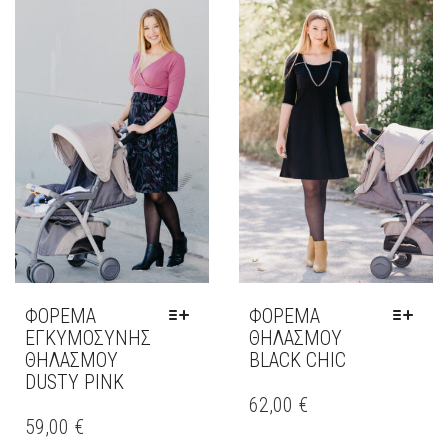
ΠΟΛΛΑΠΛΈΣ
ΠΑΡΑΛΛΑΓΈΣ.
ΟΙ
ΕΠΙΛΟΓΈΣ
ΜΠΟΡΟΎΝ
ΝΑ
ΕΠΙΛΕΓΟΎΝ
ΣΤΗ
ΣΕΛΊΔΑ
ΤΟΥ
ΠΡΟΪΌΝΤΟΣ
ΦΟΡΕΜΑ
ΦΌΡΕΜΑ
ΕΓΚΥΜΟΣΥΝΗΣ
ΘΗΛΑΣΜΟΎ
ΘΗΛΑΣΜΟΥ
BLACK CHIC
DUSTY PINK
ΑΥΤΌ
ΤΟ
62,00
€
ΑΥΤΌ
ΠΡΟΪΌΝ
ΤΟ
59,00
€
ΈΧΕΙ
ΠΡΟΪΌΝ