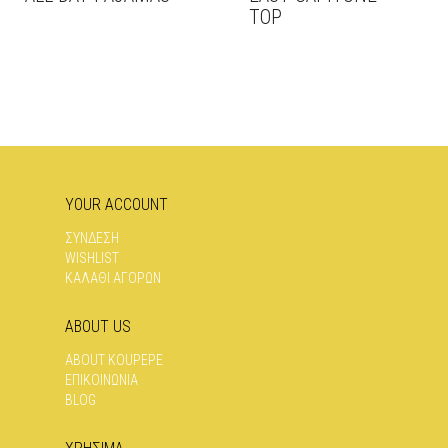
TOP
ΑΥΤΌ
ΤΟ
ΑΥΤΌ
ΠΡΟΪΌΝ
ΤΟ
ΈΧΕΙ
ΠΡΟΪΌΝ
ΠΟΛΛΑΠΛΈΣ
ΈΧΕΙ
ΠΑΡΑΛΛΑΓΈΣ.
ΠΟΛΛΑΠΛΈΣ
ΟΙ
ΠΑΡΑΛΛΑΓΈΣ.
ΕΠΙΛΟΓΈΣ
ΟΙ
ΜΠΟΡΟΎΝ
ΕΠΙΛΟΓΈΣ
ΝΑ
ΜΠΟΡΟΎΝ
YOUR ACCOUNT
ΕΠΙΛΕΓΟΎΝ
ΝΑ
ΣΤΗ
ΕΠΙΛΕΓΟΎΝ
ΣΥΝΔΕΣΗ
ΣΕΛΊΔΑ
ΣΤΗ
WISHLIST
ΤΟΥ
ΣΕΛΊΔΑ
ΚΑΛΑΘΙ ΑΓΟΡΩΝ
ΠΡΟΪΌΝΤΟΣ
ΤΟΥ
ΠΡΟΪΌΝΤΟΣ
ABOUT US
ABOUT KOUPEPE
ΕΠΙΚΟΙΝΩΝΊΑ
BLOG