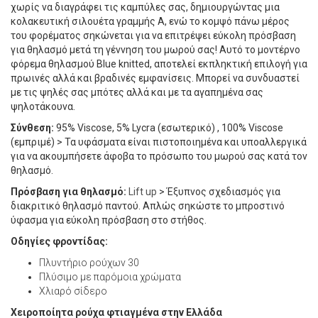
χωρίς να διαγράφει τις καμπύλες σας, δημιουργώντας μια
κολακευτική σιλουέτα γραμμής Α, ενώ το κομψό πάνω μέρος
του φορέματος σηκώνεται για να επιτρέψει εύκολη πρόσβαση
για θηλασμό μετά τη γέννηση του μωρού σας! Αυτό το μοντέρνο
φόρεμα θηλασμού Blue knitted, αποτελεί εκπληκτική επιλογή για
πρωινές αλλά και βραδινές εμφανίσεις. Μπορεί να συνδυαστεί
με τις ψηλές σας μπότες αλλά και με τα αγαπημένα σας
ψηλοτάκουνα.
Σύνθεση:
95% Viscose, 5% Lycra (εσωτερικό) , 100% Viscose
(εμπριμέ) > Τα υφάσματα είναι πιστοποιημένα και υποαλλεργικά
για να ακουμπήσετε άφοβα το πρόσωπο του μωρού σας κατά τον
θηλασμό.
Πρόσβαση για θηλασμό:
Lift up
> Έξυπνος σχεδιασμός για
διακριτικό θηλασμό παντού. Απλώς σηκώστε το μπροστινό
ύφασμα για εύκολη πρόσβαση στο στήθος.
Οδηγίες φροντίδας:
Πλυντήριο ρούχων 30
Πλύσιμο με παρόμοια χρώματα
Χλιαρό σίδερο
Χειροποίητα ρούχα φτιαγμένα στην Ελλάδα