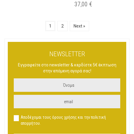
ΤΟ
ΤΟ
37,00
€
ΠΡΟΪΌΝ
ΠΡΟΪΌΝ
ΈΧΕΙ
ΈΧΕΙ
ΠΟΛΛΑΠΛΈΣ
ΠΟΛΛΑΠΛΈΣ
1
2
Next »
ΠΑΡΑΛΛΑΓΈΣ.
ΠΑΡΑΛΛΑΓΈΣ.
ΟΙ
ΟΙ
ΕΠΙΛΟΓΈΣ
ΕΠΙΛΟΓΈΣ
ΜΠΟΡΟΎΝ
ΜΠΟΡΟΎΝ
ΝΑ
ΝΑ
NEWSLETTER
ΕΠΙΛΕΓΟΎΝ
ΕΠΙΛΕΓΟΎΝ
ΣΤΗ
ΣΤΗ
Εγγραφείτε στο newsletter & κερδίστε 5€ έκπτωση
ΣΕΛΊΔΑ
ΣΕΛΊΔΑ
στην επόμενη αγορά σας!
ΤΟΥ
ΤΟΥ
ΠΡΟΪΌΝΤΟΣ
ΠΡΟΪΌΝΤΟΣ
Αποδέχομαι τους όρους χρήσης και την πολιτική
απορρήτου.