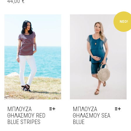
44,00
€
ΠΡΟΪΌΝ
ΠΡΟΪΌΝ
ΈΧΕΙ
ΈΧΕΙ
ΠΟΛΛΑΠΛΈΣ
ΠΟΛΛΑΠΛΈΣ
ΝΕΟ!
ΠΑΡΑΛΛΑΓΈΣ.
ΠΑΡΑΛΛΑΓΈΣ.
ΟΙ
ΟΙ
ΕΠΙΛΟΓΈΣ
ΕΠΙΛΟΓΈΣ
ΜΠΟΡΟΎΝ
ΜΠΟΡΟΎΝ
ΝΑ
ΝΑ
ΕΠΙΛΕΓΟΎΝ
ΕΠΙΛΕΓΟΎΝ
ΣΤΗ
ΣΤΗ
ΣΕΛΊΔΑ
ΣΕΛΊΔΑ
ΤΟΥ
ΤΟΥ
ΠΡΟΪΌΝΤΟΣ
ΠΡΟΪΌΝΤΟΣ
ΜΠΛΟΥΖΑ
ΜΠΛΟΥΖΑ
ΘΗΛΑΣΜΟΎ RED
ΘΗΛΑΣΜΟΥ SEA
BLUE STRIPES
BLUE
ΑΥΤΌ
ΑΥΤΌ