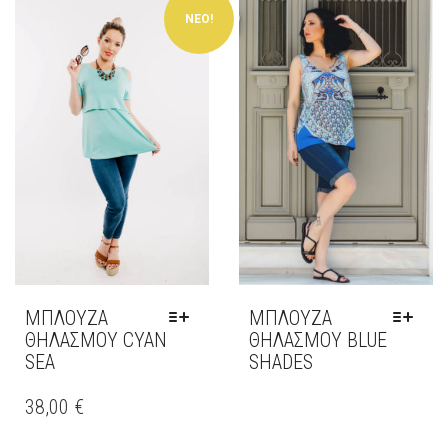
ΝΕΟ!
MΠΛΟΥΖΑ
ΜΠΛΟΥΖΑ
ΘΗΛΑΣΜΟΥ CYAN
ΘΗΛΑΣΜΟΎ BLUE
SEA
SHADES
ΑΥΤΌ
ΤΟ
38,00
€
ΠΡΟΪΌΝ
ΈΧΕΙ