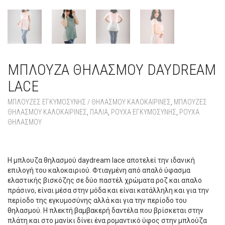
ΜΠΛΟΥΖΑ ΘΗΛΑΣΜΟΎ DAYDREAM
LACE
ΜΠΛΟΎΖΕΣ ΕΓΚΥΜΟΣΎΝΗΣ / ΘΗΛΑΣΜΟΎ ΚΑΛΟΚΑΙΡΙΝΈΣ
,
ΜΠΛΟΎΖΕΣ
ΘΗΛΑΣΜΟΎ ΚΑΛΟΚΑΙΡΙΝΈΣ
,
ΠΑΛΙΆ
,
ΡΟΥΧΑ ΕΓΚΥΜΟΣΥΝΗΣ
,
ΡΟΥΧΑ
ΘΗΛΑΣΜΟΥ
ΜΠΛΟΥΖΑ ΘΗΛΑΣΜΟΎ DAYDREAM LACE
Η μπλουζα θηλασμού daydream lace αποτελεί την ιδανική
επιλογή του καλοκαιριού. Φτιαγμένη από απαλό ύφασμα
ελαστικής βισκόζης σε δύο παστέλ χρώματα ροζ και απαλο
πράσινο, είναι μέσα στην μόδα και είναι κατάλληλη και για την
περίοδο της εγκυμοσύνης αλλά και για την περίοδο του
θηλασμού. Η πλεκτή βαμβακερή δαντέλα που βρίσκεται στην
πλάτη και στο μανίκι δίνει ένα ρομαντικό ύφος στην μπλούζα