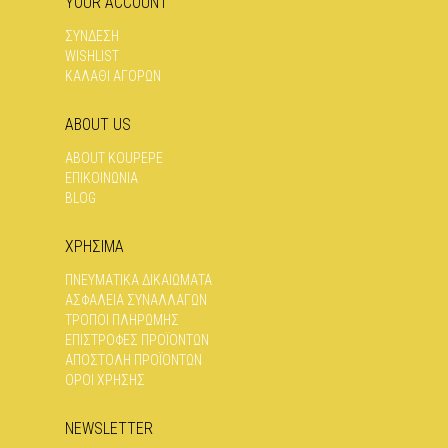
YOUR ACCOUNT
ΣΕΛΊΔΑ
ΣΤΗ
ΤΟΥ
ΣΕΛΊΔΑ
ΣΥΝΔΕΣΗ
ΠΡΟΪΌΝΤΟΣ
ΤΟΥ
WISHLIST
ΠΡΟΪΌΝΤΟΣ
ΚΑΛΑΘΙ ΑΓΟΡΩΝ
ABOUT US
ABOUT KOUPEPE
ΕΠΙΚΟΙΝΩΝΊΑ
BLOG
ΧΡΗΣΙΜΑ
ΠΝΕΥΜΑΤΙΚΆ ΔΙΚΑΙΏΜΑΤΑ
ΑΣΦΆΛΕΙΑ ΣΥΝΑΛΛΑΓΏΝ
ΤΡΌΠΟΙ ΠΛΗΡΩΜΉΣ
ΕΠΙΣΤΡΟΦΈΣ ΠΡΟΪΌΝΤΩΝ
ΑΠΟΣΤΟΛΉ ΠΡΟΪΌΝΤΩΝ
ΌΡΟΙ ΧΡΉΣΗΣ
NEWSLETTER