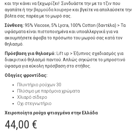
και την κάνει να ξεχωρίζει! Συνδυάστε την με το τζιν που
αγαπάτε ή την
βερμούδα koupepe
και βγείτε να απολαύσετε την
βόλτα σας παρέα με το μωρό σας.
Σύνθεση:
95% Viscose, 5% Lycra, 100% Cotton (δαντέλα) > Τα
υφάσματα είναι πιστοποιημένα και υποαλλεργικά για να
ακουμπήσετε άφοβα το πρόσωπο του μωρού σας κατά τον
θηλασμό.
Πρόσβαση για θηλασμό:
Lift up
> Έξυπνος σχεδιασμός για
διακριτικό θηλασμό παντού. Απλώς σηκώστε το μπροστινό
ύφασμα για εύκολη πρόσβαση στο στήθος.
Οδηγίες φροντίδας:
Πλυντήριο ρούχων 30
Πλύσιμο με παρόμοια χρώματα
Χλιαρό σίδερο
Oχι στεγνωτήριο
Χειροποίητα ρούχα φτιαγμένα στην Ελλάδα
44,00
€