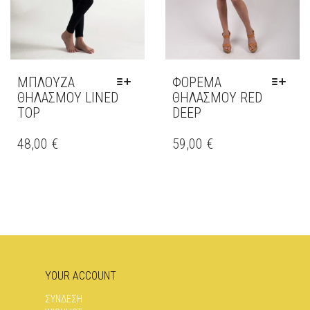
ΠΡΟΪΌΝΤΟΣ
ΜΠΛΟΥΖΑ
ΦΟΡΕΜΑ
ΘΗΛΑΣΜΟΥ LINED
ΘΗΛΑΣΜΟΥ RED
TOP
DEEP
ΑΥΤΌ
ΑΥΤΌ
ΤΟ
ΤΟ
48,00
€
59,00
€
ΠΡΟΪΌΝ
ΠΡΟΪΌΝ
ΈΧΕΙ
ΈΧΕΙ
ΠΟΛΛΑΠΛΈΣ
ΠΟΛΛΑΠΛΈΣ
ΠΑΡΑΛΛΑΓΈΣ.
ΠΑΡΑΛΛΑΓΈΣ.
ΟΙ
ΟΙ
ΕΠΙΛΟΓΈΣ
ΕΠΙΛΟΓΈΣ
ΜΠΟΡΟΎΝ
ΜΠΟΡΟΎΝ
ΝΑ
ΝΑ
ΕΠΙΛΕΓΟΎΝ
ΕΠΙΛΕΓΟΎΝ
YOUR ACCOUNT
ΣΤΗ
ΣΤΗ
ΣΕΛΊΔΑ
ΣΕΛΊΔΑ
ΣΥΝΔΕΣΗ
ΤΟΥ
ΤΟΥ