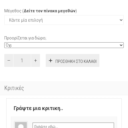
Μέγεθος (
Δείτε τον πίνακα μεγεθών
)
Προορίζεται για δώρο;
Φορεμα
ΠΡΟΣΘΉΚΗ ΣΤΟ ΚΑΛΆΘΙ
Εγκυμοσυνης
Θηλασμου
Dusty
Pink
ποσότητα
Κριτικές
Γράψτε μια κριτικη..