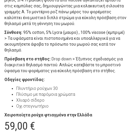
μήκος 3/4. Η μαλακή φούστα από viscose αγκαλιάζει αβίαστα
στις καμπύλες σας, δημιουργώντας μια κολακευτική σιλουέτα
γραμμής Α. Το μοντέρνο ροζ πάνω μέρος του φορέματος
καλύπτει ένα μυστικό διπλό στρώμα για εύκολη πρόσβαση στον
θηλασμό μετά τη γέννηση του μωρού.
Σύνθεση:
95% cotton, 5% Lycra (μαυρο) , 100% viscose (εμπριμέ)
> Τα υφάσματα είναι πιστοποιημένα και υποαλλεργικά για να
ακουμπήσετε άφοβα το πρόσωπο του μωρού σας κατά τον
θηλασμό.
Πρόσβαση στο στήθος:
Drop down
> Έξυπνος σχεδιασμός για
διακριτικό θηλασμό παντού. Απλώς κατεβάστε το μπροστινό
ύφασμα του φορέματος για εύκολη πρόσβαση στο στήθος.
Οδηγίες φροντίδας:
Πλυντήριο ρούχων 30
Πλύσιμο με παρόμοια χρώματα
Χλιαρό σίδερο
Oχι στεγνωτήριο
Χειροποίητα ρούχα φτιαγμένα στην Ελλάδα
59,00
€