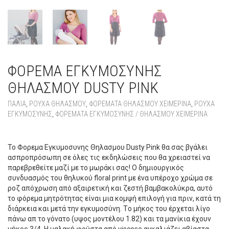
ΦΟΡΕΜΑ ΕΓΚΥΜΟΣΥΝΗΣ
ΘΗΛΑΣΜΟΥ DUSTY PINK
ΠΑΛΙΆ
,
ΡΟΥΧΑ ΘΗΛΑΣΜΟΥ
,
ΦΟΡΈΜΑΤΑ ΘΗΛΑΣΜΟΎ ΧΕΙΜΕΡΙΝΆ
,
ΡΟΥΧΑ
ΕΓΚΥΜΟΣΥΝΗΣ
,
ΦΟΡΈΜΑΤΑ ΕΓΚΥΜΟΣΎΝΗΣ / ΘΗΛΑΣΜΟΎ ΧΕΙΜΕΡΙΝΆ
Φορεμα Εγκυμοσυνης Θηλασμου Dusty Pink
Το Φορεμα Εγκυμοσυνης Θηλασμου Dusty Pink θα σας βγάλει
ασπροπρόσωπη σε όλες τις εκδηλώσεις που θα χρειαστεί να
παρεβρεθείτε μαζί με το μωράκι σας! Ο δημιουργικός
συνδυασμός του θηλυκού
floral print με ένα υπέροχο χρώμα σε
ροζ απόχρωση από αξαιρετική και ζεστή βαμβακολύκρα, αυτό
το φόρεμα μητρότητας είναι μια κομψή επιλογή για πριν, κατά τη
διάρκεια και μετά την εγκυμοσύνη. Tο μήκος του έρχεται λίγο
πάνω απ το γόνατο (υψος μοντέλου 1.82) και τα μανίκια έχουν