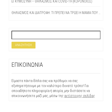
ΕΓΚΥΜΟΣΎΝΗ – ΘΗΛΑΣΜΌΣ ΚΑΙ COVID-19 (ΚΟΡΟΝΟΪΌΣ)
ΘΗΛΑΣΜΌΣ ΚΑΙ ΔΙΑΤΡΟΦΉ. ΤΙ ΠΡΈΠΕΙ ΝΑ ΤΡΏΕΙ Η ΜΑΜΆ ΠΟΥ ΘΗΛΆΖΕΙ;
ΕΠΙΚΟΙΝΩΝΙΑ
Είμαστε πάντα δίπλα σας και πρόθυμοι να σας
εξυπηρετήσουμε με τον καλύτερο δυνατό τρόπο! Για
οποιαδήποτε πληροφορία ή απορία, μην διστάσετε να
επικοινωνήσετε μαζί μας, μέσω της
αντίστοιχης σελίδας