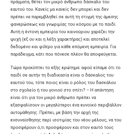
πράγματα, θέτει τον μικρό άνθρωπο δάσκαλο του
εαυτού του. Κανείς μα κανείς δεν μπορεί και δεν
πρέπει να παρεμβληθεί σε αυτή τη στιγμή της άμεσης
φανερώσεως και γνωριμίας του κόσμου με το παιδί.
Αυτή η έντονη εμπειρία του καινούριου χαράζει την
ψυχή (εξ ου και η λέξη χαρακτήρας) και αποτελεί
δεδομένο και φίλτρο για κάθε επόμενη εμπειρία. Για
παράδειγμα, κάτι που πόνεσε πλέον θα αποφεύγεται.
Τώρα προκύπτει το εξής ερώτημα: αφού είπαμε ότι το
παιδί σε αυτήν τη διαδικασία είναι ο δάσκαλος του
εαυτού του, τότε ποιος είναι ο ρόλος του δασκάλου
στο σχολείο ή του γονιού στο σπίτι? – Η απάντηση
είναι ότι για τον μικρό άνθρωπο πρέπει να
εξασφαλίσουν οι μεγαλύτεροι ένα ευνοϊκό περιβάλλον
αυτομάθησης. Πρέπει, με βάση την αρχή της
ενσυναίσθησης περί ισοτιμίας του νέου μέλους, να του
προσφέρουν ό,τι προσφέρουν και στον εαυτό τους