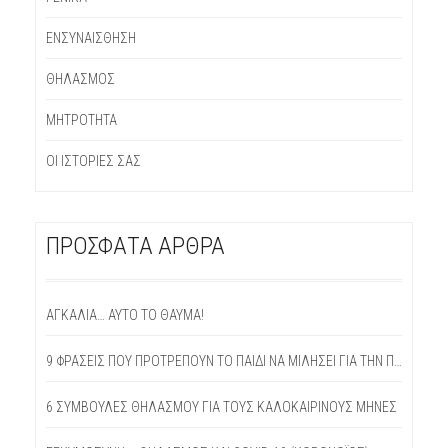
ΕΝΣΥΝΑΊΣΘΗΣΗ
ΘΗΛΑΣΜΌΣ
ΜΗΤΡΌΤΗΤΑ
ΟΙ ΙΣΤΟΡΊΕΣ ΣΑΣ
ΠΡΌΣΦΑΤΑ ΆΡΘΡΑ
ΑΓΚΑΛΙΆ… ΑΥΤΌ ΤΟ ΘΑΎΜΑ!
9 ΦΡΆΣΕΙΣ ΠΟΥ ΠΡΟΤΡΈΠΟΥΝ ΤΟ ΠΑΙΔΊ ΝΑ ΜΙΛΉΣΕΙ ΓΙΑ ΤΗΝ ΠΡΏΤΗ ΜΈΡΑ ΣΤΟ ΣΧΟΛΕΊΟ
6 ΣΥΜΒΟΥΛΕΣ ΘΗΛΑΣΜΟΥ ΓΙΑ ΤΟΥΣ ΚΑΛΟΚΑΙΡΙΝΟΥΣ ΜΗΝΕΣ