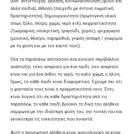
(κατ’ αντιστοιχία). Δηλαδή, κοινωνικοποίηση (φίλοι και
άλλα παιδιά), άθληση (παιχνίδι με έντονη σωματική
δραστηριότητα), δημιουργικότητα (πρωτογενή υλικά
όπως ξύλο, πέτρα, χώμα, νερό κτλ), εκφραστικότητα
(ζωγραφική, υποκριτική, τραγούδι, χορός), ψυχαγωγία
(μουσική, θέατρο, παραμύθια), γνώση (επαφή / γνωριμία
με τη φύση και με τον εαυτό τους).
Όλα τα παραπάνω αποτελούν ένα ευνοϊκό περιβάλλον
ανάπτυξης τόσο αναγκαίο για ένα παιδί, όσο αναγκαίο
είναι και για ένα άνθος το νερό, το καλό χώμα, ο ήλιος.
Όμως, το κάθε παιδί είναι διαφορετικό. Έχουμε πει ότι
η φαντασία τους είναι η πραγματικότητά τους. Έτσι,
είναι λογικό ότι σε κάθε δραστηριότητα από τις
παραπάνω, το κάθε παιδί βρίσκει τη δική του αλήθεια
σύμφωνα με την ιδιαίτερη φύση του, την τονική του και
γενικότερα τις οικειότητες που συναντά.
Αυτή η προσωπική αλήθεια είναι φυσιολογικό να είναι