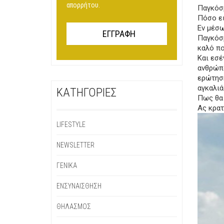
απορρήτου.
Παγκόσμ
Πόσο ει
Εν μέσω
Παγκόσμ
καλό πο
Και εσέ
ανθρώπο
ερώτηση
αγκαλιά
KΑΤΗΓΟΡΊΕΣ
Πως θα 
Ας κρατ
LIFESTYLE
NEWSLETTER
ΓΕΝΙΚΆ
ΕΝΣΥΝΑΊΣΘΗΣΗ
ΘΗΛΑΣΜΌΣ