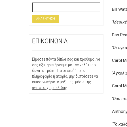
Bill Wat
‘Μερικέ
Dan Pea
ΕΠΙΚΟΙΝΩΝΙΑ
‘Οι αγκ
Είμαστε πάντα δίπλα σας και πρόθυμοι να
Carol Mi
σας εξυπηρετήσουμε με τον καλύτερο
δυνατό τρόπο! Για οποιαδήποτε
‘Αγκαλιά
πληροφορία ή απορία, μην διστάσετε να
επικοινωνήσετε μαζί μας, μέσω της
Carol Mi
αντίστοιχης σελίδας
‘
Όσο πιο
Anthony
‘
Το καλό