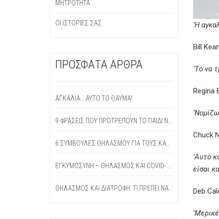
ΜΗΤΡΌΤΗΤΑ
ΟΙ ΙΣΤΟΡΊΕΣ ΣΑΣ
‘Η αγκα
Bill Kea
ΠΡΌΣΦΑΤΑ ΆΡΘΡΑ
‘
T
ο να τ
Regina B
ΑΓΚΑΛΙΆ… ΑΥΤΌ ΤΟ ΘΑΎΜΑ!
‘Νομίζω
9 ΦΡΆΣΕΙΣ ΠΟΥ ΠΡΟΤΡΈΠΟΥΝ ΤΟ ΠΑΙΔΊ ΝΑ ΜΙΛΉΣΕΙ ΓΙΑ ΤΗΝ ΠΡΏΤΗ ΜΈΡΑ ΣΤΟ ΣΧΟΛΕΊΟ
Chuck N
6 ΣΥΜΒΟΥΛΕΣ ΘΗΛΑΣΜΟΥ ΓΙΑ ΤΟΥΣ ΚΑΛΟΚΑΙΡΙΝΟΥΣ ΜΗΝΕΣ
‘Αυτό κ
ΕΓΚΥΜΟΣΎΝΗ – ΘΗΛΑΣΜΌΣ ΚΑΙ COVID-19 (ΚΟΡΟΝΟΪΌΣ)
είσαι κ
ΘΗΛΑΣΜΌΣ ΚΑΙ ΔΙΑΤΡΟΦΉ. ΤΙ ΠΡΈΠΕΙ ΝΑ ΤΡΏΕΙ Η ΜΑΜΆ ΠΟΥ ΘΗΛΆΖΕΙ;
Deb Cale
‘Μερικέ