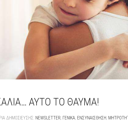
ΑΛΙΆ… ΑΥΤΌ ΤΟ ΘΑΎΜΑ!
ΡΊΑ ΔΗΜΟΣΊΕΥΣΗΣ:
NEWSLETTER
,
ΓΕΝΙΚΆ
,
ΕΝΣΥΝΑΊΣΘΗΣΗ
,
ΜΗΤΡΌΤΗ