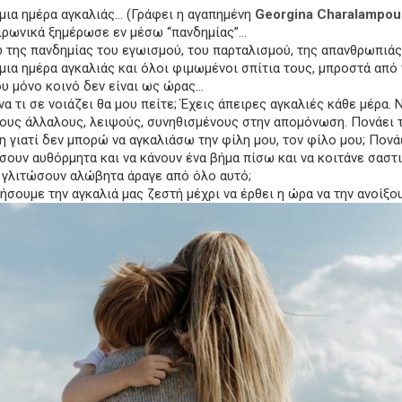
ια ημέρα αγκαλιάς… (Γράφει η αγαπημένη
Georgina Charalampo
ρωνικά ξημέρωσε εν μέσω “πανδημίας”…
 της πανδημίας του εγωισμού, του παρταλισμού, της απανθρωπιά
ια ημέρα αγκαλιάς και όλοι φιμωμένοι σπίτια τους, μπροστά από τ
υ μόνο κοινό δεν είναι ως ώρας…
να τι σε νοιάζει θα μου πείτε; Έχεις άπειρες αγκαλιές κάθε μέρα.
υς άλλαλους, λειψούς, συνηθισμένους στην απομόνωση. Πονάει τ
 γιατί δεν μπορώ να αγκαλιάσω την φίλη μου, τον φίλο μου; Πονά
σουν αυθόρμητα και να κάνουν ένα βήμα πίσω και να κοιτάνε σαστι
γλιτώσουν αλώβητα άραγε από όλο αυτό;
ήσουμε την αγκαλιά μας ζεστή μέχρι να έρθει η ώρα να την ανοίξο