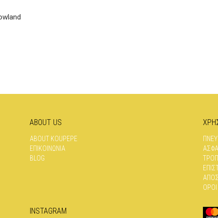
owland
ABOUT US
ΧΡΗ
ABOUT KOUPEPE
ΠΝΕΥ
ΕΠΙΚΟΙΝΩΝΊΑ
ΑΣΦΆ
BLOG
ΤΡΌΠ
ΕΠΙΣ
ΑΠΟΣ
ΌΡΟΙ
INSTAGRAM