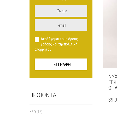
Αποδέχομαι τους όρους
χρήσης και την πολιτική
απορρήτου.
ΝΥΧ
ΕΓΚ
ΘΗΛ
ΑΥΤΌ
ΠΡΟΪΟΝΤΑ
ΤΟ
39,
ΠΡΟΪ
ΈΧΕΙ
ΝΕΟ
(16)
ΠΟΛΛ