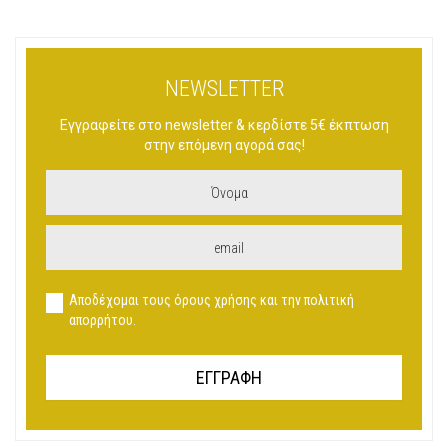
ΈΧΕΙ
ΠΟΛΛΑΠΛΈΣ
ΠΑΡΑΛΛΑΓΈΣ.
ΟΙ
NEWSLETTER
ΕΠΙΛΟΓΈΣ
ΜΠΟΡΟΎΝ
Εγγραφείτε στο newsletter & κερδίστε 5€ έκπτωση
ΝΑ
στην επόμενη αγορά σας!
ΕΠΙΛΕΓΟΎΝ
ΣΤΗ
ΣΕΛΊΔΑ
ΤΟΥ
ΠΡΟΪΌΝΤΟΣ
Αποδέχομαι τους όρους χρήσης και την πολιτική
απορρήτου.