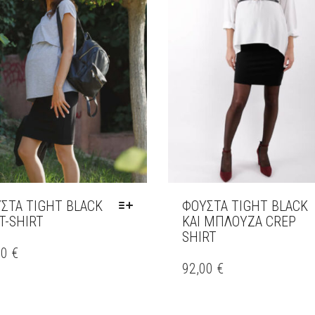
ΣΤΑ TIGHT BLACK
ΦΟΎΣΤΑ TIGHT BLACK
 T-SHIRT
ΚΑΙ ΜΠΛΟΥΖΑ CREP
SHIRT
00
€
ΑΥΤΌ
ΌΝ
ΤΟ
92,00
€
ΠΡΟΪΌΝ
ΑΠΛΈΣ
ΈΧΕΙ
ΛΛΑΓΈΣ.
ΠΟΛΛΑΠΛΈΣ