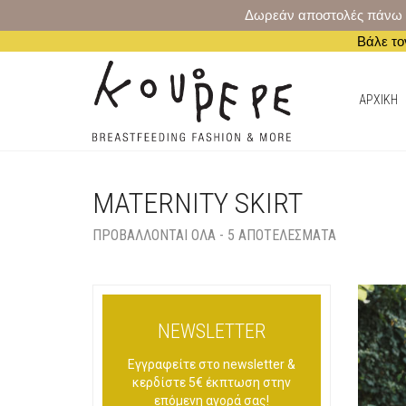
Δωρεάν αποστολές πάνω από
Βάλε το
AΡΧΙΚΗ
MATERNITY SKIRT
ΠΡΟΒΆΛΛΟΝΤΑΙ ΌΛΑ - 5 ΑΠΟΤΕΛΈΣΜΑΤΑ
NEWSLETTER
Εγγραφείτε στο newsletter &
κερδίστε 5€ έκπτωση στην
επόμενη αγορά σας!