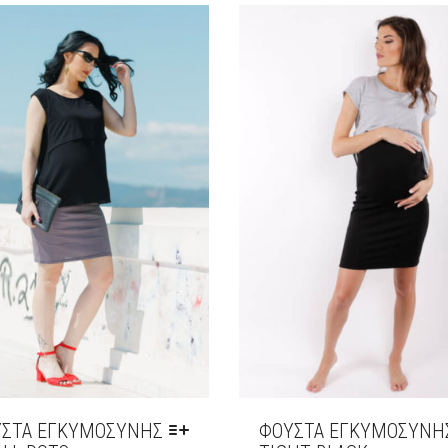
ΠΑΡΑΛΛΑΓΈΣ.
ΟΓΈΣ
ΟΙ
ΟΎΝ
ΕΠΙΛΟΓΈΣ
ΜΠΟΡΟΎΝ
ΕΓΟΎΝ
ΝΑ
ΕΠΙΛΕΓΟΎΝ
ΔΑ
ΣΤΗ
ΣΕΛΊΔΑ
ΌΝΤΟΣ
ΤΟΥ
ΠΡΟΪΌΝΤΟΣ
ΣΤΑ ΕΓΚΥΜΟΣΎΝΗΣ
ΦΟΥΣΤΑ ΕΓΚΥΜΟΣΎΝΗ