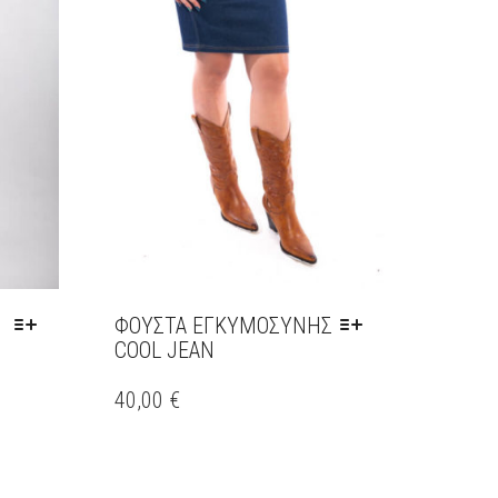
ΦΟΥΣΤΑ ΕΓΚΥΜΟΣΎΝΗΣ
COOL JEAN
ΑΥΤΌ
ΤΟ
40,00
€
ΠΡΟΪΌΝ
ΈΧΕΙ
ΠΟΛΛΑΠΛΈΣ
ΠΑΡΑΛΛΑΓΈΣ.