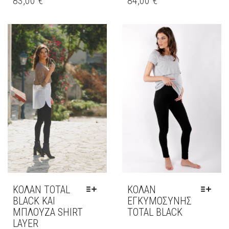
83,00
€
84,00
€
ΠΡΟΪΌΝ
ΠΡΟΪΌΝ
ΈΧΕΙ
ΈΧΕΙ
ΠΟΛΛΑΠΛΈΣ
ΠΟΛΛΑΠΛΈΣ
ΠΑΡΑΛΛΑΓΈΣ.
ΠΑΡΑΛΛΑΓΈΣ.
ΟΙ
ΟΙ
ΕΠΙΛΟΓΈΣ
ΕΠΙΛΟΓΈΣ
ΜΠΟΡΟΎΝ
ΜΠΟΡΟΎΝ
ΝΑ
ΝΑ
ΕΠΙΛΕΓΟΎΝ
ΕΠΙΛΕΓΟΎΝ
ΣΤΗ
ΣΤΗ
ΣΕΛΊΔΑ
ΣΕΛΊΔΑ
ΤΟΥ
ΤΟΥ
ΠΡΟΪΌΝΤΟΣ
ΠΡΟΪΌΝΤΟΣ
ΚΟΛΆΝ TOTAL
ΚΟΛΆΝ
BLACK ΚΑΙ
ΕΓΚΥΜΟΣΎΝΗΣ
ΜΠΛΟΎΖΑ SHIRT
TOTAL BLACK
LAYER
ΑΥΤΌ