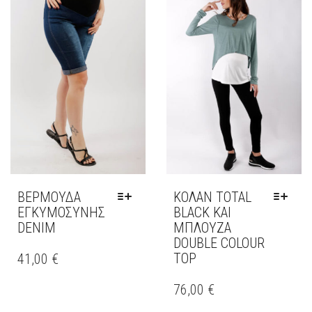
ΒΕΡΜΟΎΔΑ
ΚΟΛΆΝ TOTAL
ΕΓΚΥΜΟΣΎΝΗΣ
BLACK ΚΑΙ
DENIM
ΜΠΛΟΥΖΑ
DOUBLE COLOUR
ΑΥΤΌ
ΤΟ
TOP
41,00
€
ΠΡΟΪΌΝ
ΑΥΤΌ
ΈΧΕΙ
ΤΟ
76,00
€
ΠΟΛΛΑΠΛΈΣ
ΠΡΟΪΌΝ
ΠΑΡΑΛΛΑΓΈΣ.