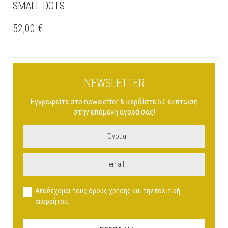
SMALL DOTS
ΑΥΤΌ
ΤΟ
52,00
€
ΠΡΟΪΌΝ
ΈΧΕΙ
ΠΟΛΛΑΠΛΈΣ
ΠΑΡΑΛΛΑΓΈΣ.
ΟΙ
NEWSLETTER
ΕΠΙΛΟΓΈΣ
ΜΠΟΡΟΎΝ
Εγγραφείτε στο newsletter & κερδίστε 5€ έκπτωση
ΝΑ
στην επόμενη αγορά σας!
ΕΠΙΛΕΓΟΎΝ
ΣΤΗ
ΣΕΛΊΔΑ
ΤΟΥ
ΠΡΟΪΌΝΤΟΣ
Αποδέχομαι τους όρους χρήσης και την πολιτική
απορρήτου.