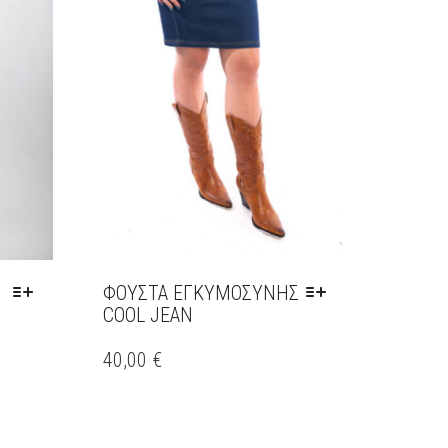
ΦΟΥΣΤΑ ΕΓΚΥΜΟΣΎΝΗΣ
COOL JEAN
ΑΥΤΌ
ΤΟ
40,00
€
ΠΡΟΪΌΝ
ΈΧΕΙ
ΠΟΛΛΑΠΛΈΣ
ΠΑΡΑΛΛΑΓΈΣ.