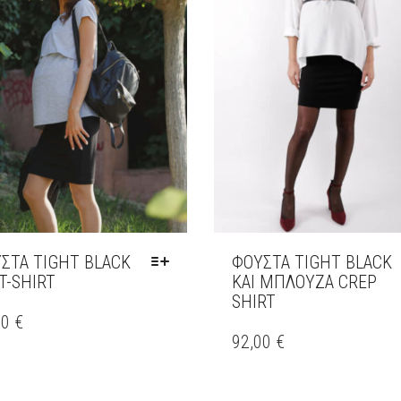
ΣΤΑ TIGHT BLACK
ΦΟΎΣΤΑ TIGHT BLACK
 T-SHIRT
ΚΑΙ ΜΠΛΟΥΖΑ CREP
SHIRT
00
€
ΑΥΤΌ
ΌΝ
ΤΟ
92,00
€
ΠΡΟΪΌΝ
ΑΠΛΈΣ
ΈΧΕΙ
ΛΛΑΓΈΣ.
ΠΟΛΛΑΠΛΈΣ