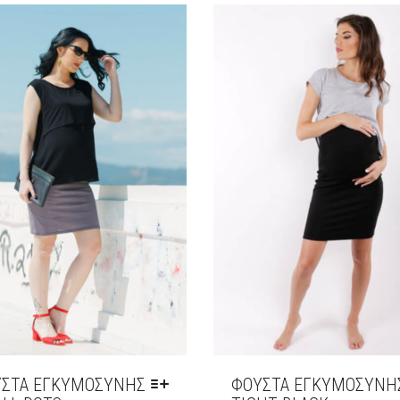
ΠΑΡΑΛΛΑΓΈΣ.
ΟΓΈΣ
ΟΙ
ΟΎΝ
ΕΠΙΛΟΓΈΣ
ΜΠΟΡΟΎΝ
ΕΓΟΎΝ
ΝΑ
ΕΠΙΛΕΓΟΎΝ
ΔΑ
ΣΤΗ
ΣΕΛΊΔΑ
ΌΝΤΟΣ
ΤΟΥ
ΠΡΟΪΌΝΤΟΣ
ΣΤΑ ΕΓΚΥΜΟΣΎΝΗΣ
ΦΟΥΣΤΑ ΕΓΚΥΜΟΣΎΝΗ