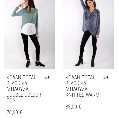
ΟΙ
ΟΙ
ΕΠΙΛΟΓΈΣ
ΕΠΙΛΟΓΈΣ
ΜΠΟΡΟΎΝ
ΜΠΟΡΟΎΝ
ΝΑ
ΝΑ
ΕΠΙΛΕΓΟΎΝ
ΕΠΙΛΕΓΟΎΝ
ΣΤΗ
ΣΤΗ
ΣΕΛΊΔΑ
ΣΕΛΊΔΑ
ΤΟΥ
ΤΟΥ
ΠΡΟΪΌΝΤΟΣ
ΠΡΟΪΌΝΤΟΣ
ΚΟΛΆΝ TOTAL
ΚΟΛΆΝ TOTAL
BLACK ΚΑΙ
BLACK ΚΑΙ
ΜΠΛΟΥΖΑ
ΜΠΛΟΥΖΑ
DOUBLE COLOUR
KNITTED WARM
TOP
ΑΥΤΌ
ΤΟ
83,00
€
ΑΥΤΌ
ΠΡΟΪΌΝ
ΤΟ
76,00
€
ΈΧΕΙ
ΠΡΟΪΌΝ