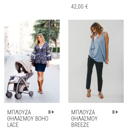
ΤΟ
42,00
€
ΠΡΟΪΌΝ
ΈΧΕΙ
ΠΟΛΛΑΠΛΈΣ
ΠΑΡΑΛΛΑΓΈΣ.
ΟΙ
ΕΠΙΛΟΓΈΣ
ΜΠΟΡΟΎΝ
ΝΑ
ΕΠΙΛΕΓΟΎΝ
ΣΤΗ
ΣΕΛΊΔΑ
ΤΟΥ
ΠΡΟΪΌΝΤΟΣ
ΜΠΛΟΥΖΑ
ΜΠΛΟΥΖΑ
ΘΗΛΑΣΜΟΥ BOHO
ΘΗΛΑΣΜΟΥ
LACE
BREEZE