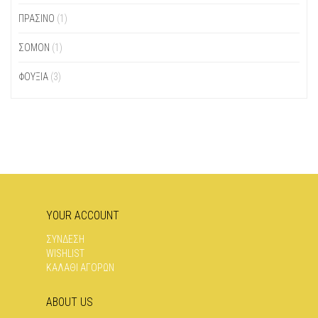
ΠΡΆΣΙΝΟ
(1)
ΣOΜΌΝ
(1)
ΦΟΎΞΙΑ
(3)
YOUR ACCOUNT
ΣΥΝΔΕΣΗ
WISHLIST
ΚΑΛΑΘΙ ΑΓΟΡΩΝ
ABOUT US