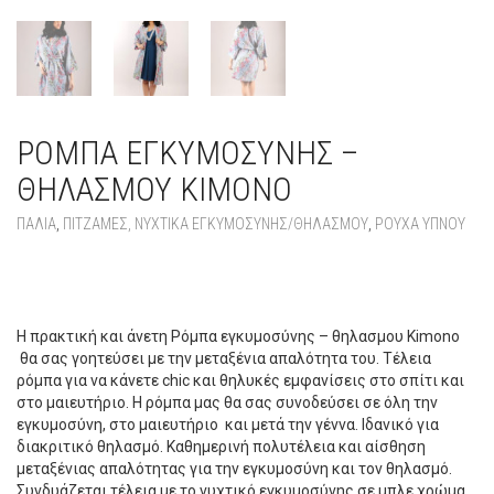
ΡΌΜΠΑ ΕΓΚΥΜΟΣΎΝΗΣ –
ΘΗΛΑΣΜΟΥ KIMONO
ΠΑΛΙΆ
,
ΠΙΤΖΆΜΕΣ, ΝΥΧΤΙΚΆ ΕΓΚΥΜΟΣΎΝΗΣ/ΘΗΛΑΣΜΟΎ
,
ΡΟΥΧΑ ΥΠΝΟΥ
ΡΌΜΠΑ ΕΓΚΥΜΟΣΎΝΗΣ – ΘΗΛΑΣΜΟΥ
KIMONO
Η πρακτική και άνετη Ρόμπα εγκυμοσύνης – θηλασμου Kimono
θα σας γοητεύσει με την μεταξένια απαλότητα του. Τέλεια
ρόμπα για να κάνετε chic και θηλυκές εμφανίσεις στο σπίτι και
στο μαιευτήριο. Η ρόμπα μας θα σας συνοδεύσει σε όλη την
εγκυμοσύνη, στο μαιευτήριο και μετά την γέννα. Ιδανικό για
διακριτικό θηλασμό. Καθημερινή πολυτέλεια και αίσθηση
μεταξένιας απαλότητας για την εγκυμοσύνη και τον θηλασμό.
Συνδυάζεται τέλεια με το νυχτικό εγκυμοσύνης σε μπλε χρώμα