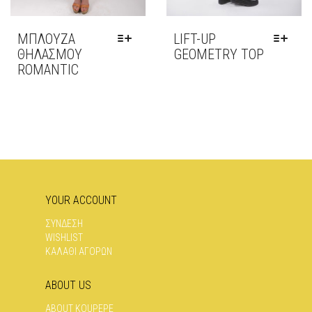
ΜΠΛΟΥΖΑ
LIFT-UP
ΘΗΛΑΣΜΟΥ
GEOMETRY TOP
ROMANTIC
ΑΥΤΌ
ΤΟ
ΑΥΤΌ
ΠΡΟΪΌΝ
ΤΟ
ΈΧΕΙ
ΠΡΟΪΌΝ
ΠΟΛΛΑΠΛΈΣ
ΈΧΕΙ
ΠΑΡΑΛΛΑΓΈΣ.
ΠΟΛΛΑΠΛΈΣ
ΟΙ
ΠΑΡΑΛΛΑΓΈΣ.
ΕΠΙΛΟΓΈΣ
ΟΙ
ΜΠΟΡΟΎΝ
ΕΠΙΛΟΓΈΣ
ΝΑ
ΜΠΟΡΟΎΝ
YOUR ACCOUNT
ΕΠΙΛΕΓΟΎΝ
ΝΑ
ΣΤΗ
ΕΠΙΛΕΓΟΎΝ
ΣΥΝΔΕΣΗ
ΣΕΛΊΔΑ
ΣΤΗ
WISHLIST
ΤΟΥ
ΣΕΛΊΔΑ
ΚΑΛΑΘΙ ΑΓΟΡΩΝ
ΠΡΟΪΌΝΤΟΣ
ΤΟΥ
ΠΡΟΪΌΝΤΟΣ
ABOUT US
ABOUT KOUPEPE