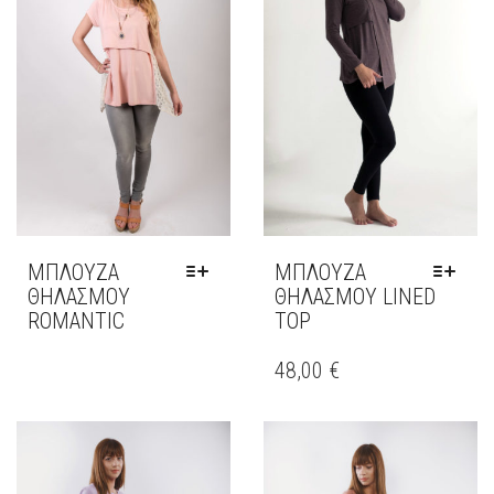
ΜΠΛΟΥΖΑ
ΜΠΛΟΥΖΑ
ΘΗΛΑΣΜΟΥ
ΘΗΛΑΣΜΟΥ LINED
ROMANTIC
TOP
ΑΥΤΌ
ΑΥΤΌ
ΤΟ
ΤΟ
48,00
€
ΠΡΟΪΌΝ
ΠΡΟΪΌΝ
ΈΧΕΙ
ΈΧΕΙ
ΠΟΛΛΑΠΛΈΣ
ΠΟΛΛΑΠΛΈΣ
ΠΑΡΑΛΛΑΓΈΣ.
ΠΑΡΑΛΛΑΓΈΣ.
ΟΙ
ΟΙ