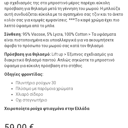
up σχεδιασμός της στο μπροστινό μέρος παρέχει εύκολη
πρόσβαση για θηλασμό μετά τη γέννηση του μωρού. Η μπλούζα
αυτή συνδυάζεται εύκολα με το αγαπημένο σας τζιν και το άνετο
κολάν
σας για κομψές εμφανίσεις. ***Tο καφέ χρώμα έχει πιο
λεπτό ύφασμα από το μπλε.
Σύνθεση:
95% Viscose, 5% Lycra, 100% Cotton > Τα υφάσματα
είναι πιστοποιημένα και υποαλλεργικά για να ακουμπήσετε
άφοβα το πρόσωπο του μωρού σας κατά τον θηλασμό.
Πρόσβαση για θηλασμό:
Lift up
> Έξυπνος σχεδιασμός για
διακριτικό θηλασμό παντού. Απλώς σηκώστε το μπροστινό
ύφασμα για εύκολη πρόσβαση στο στήθος.
Οδηγίες φροντίδας:
Πλυντήριο ρούχων 30
Πλύσιμο με παρόμοια χρώματα
Χλιαρό σίδερο
Oχι στεγνωτήριο
Χειροποίητα ρούχα φτιαγμένα στην Ελλάδα