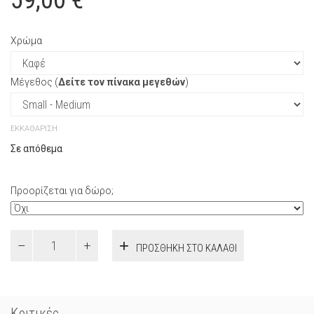
59,00
€
Χρώμα
Μέγεθος (
Δείτε τον πίνακα μεγεθών
)
ΕΚΚΑΘΆΡΙΣΗ
Σε απόθεμα
Προορίζεται για δώρο;
μπλουζα
ΠΡΟΣΘΉΚΗ ΣΤΟ ΚΑΛΆΘΙ
θηλασμου
shirt
layer
ποσότητα
Κριτικές