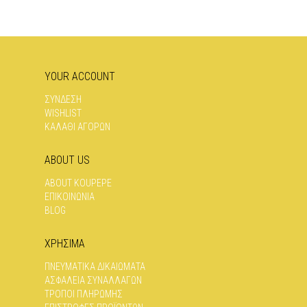
ΟΙ
ΟΙ
ΕΠΙΛΟΓΈΣ
ΕΠΙΛΟΓΈΣ
ΜΠΟΡΟΎΝ
ΜΠΟΡΟΎΝ
ΝΑ
ΝΑ
ΕΠΙΛΕΓΟΎΝ
ΕΠΙΛΕΓΟΎΝ
YOUR ACCOUNT
ΣΤΗ
ΣΤΗ
ΣΕΛΊΔΑ
ΣΕΛΊΔΑ
ΣΥΝΔΕΣΗ
ΤΟΥ
ΤΟΥ
WISHLIST
ΠΡΟΪΌΝΤΟΣ
ΠΡΟΪΌΝΤΟΣ
ΚΑΛΑΘΙ ΑΓΟΡΩΝ
ABOUT US
ABOUT KOUPEPE
ΕΠΙΚΟΙΝΩΝΊΑ
BLOG
ΧΡΗΣΙΜΑ
ΠΝΕΥΜΑΤΙΚΆ ΔΙΚΑΙΏΜΑΤΑ
ΑΣΦΆΛΕΙΑ ΣΥΝΑΛΛΑΓΏΝ
ΤΡΌΠΟΙ ΠΛΗΡΩΜΉΣ