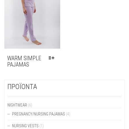
BE
BE
CHOSEN
CHOSEN
ON
ON
THE
THE
PRODUCT
PRODUCT
PAGE
PAGE
WARM SIMPLE
PAJAMAS
THIS
PRODUCT
HAS
ΠΡΟΪΟΝΤΑ
MULTIPLE
VARIANTS.
THE
OPTIONS
NIGHTWEAR
(6)
MAY
PREGNANCY/NURSING PAJAMAS
(4)
BE
CHOSEN
NURSING VESTS
(1)
ON