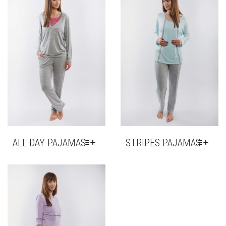
ALL DAY PAJAMAS
STRIPES PAJAMAS
THIS
THIS
PRODUCT
PRODUCT
HAS
HAS
MULTIPLE
MULTIPLE
VARIANTS.
VARIANTS.
THE
THE
OPTIONS
OPTIONS
MAY
MAY