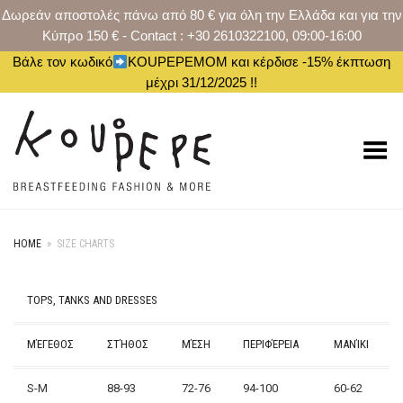
Δωρεάν αποστολές πάνω από 80 € για όλη την Ελλάδα και για την
Κύπρο 150 € - Contact : +30 2610322100, 09:00-16:00
Βάλε τον κωδικό
KOUPEPEMOM και κέρδισε -15% έκπτωση
μέχρι 31/12/2025 !!
Toggle Menu
HOME
»
SIZE CHARTS
TOPS, TANKS AND DRESSES
ΜΈΓΕΘΟΣ
ΣΤΉΘΟΣ
ΜΈΣΗ
ΠΕΡΙΦΈΡΕΙΑ
ΜΑΝΊΚΙ
S-M
88-93
72-76
94-100
60-62