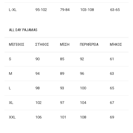
L-XL
95-102
79-84
103-108
63-65
ALL DAY PAJAMAS
ΜΈΓΕΘΟΣ
ΣΤΉΘΟΣ
ΜΈΣΗ
ΠΕΡΙΦΈΡΕΙΑ
ΜΉΚΟΣ
S
90
85
92
61
M
94
89
96
63
L
98
93
100
65
XL
102
97
104
67
XXL
106
101
108
69